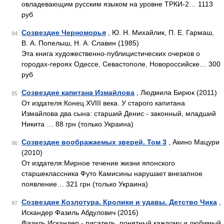
овладевающим русским языком на уровне ТРКИ-2… 1113
руб
Созвездие Черноморья
, Ю. Н. Михайлик, П. Е. Гармаш,
94
В. А. Попелыш, Н. А. Славин (1985)
Эта книга художественно-публицистических очерков о
городах-героях Одессе, Севастополе, Новороссийске… 300
руб
Созвездие капитана Измайлова
, Людмила Бирюк (2011)
95
От издателя:Конец XVIII века. У старого капитана
Измайлова два сына: старший Денис - законный, младший
Никита … 88 грн (только Украина)
Созвездие воображаемых зверей. Том 3
, Акино Мацури
96
(2010)
От издателя:Мирное течение жизни японского
старшеклассника Футо Камисины нарушает внезапное
появление… 321 грн (только Украина)
Созвездие Козлотура. Кролики и удавы. Детство Чика
,
97
Искандер Фазиль Абдулович (2016)
Фазиль Искандер - писатель, понятный каждому и любимый