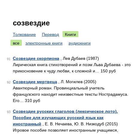
созвездие
Толкование
Перевод
Книги
все
электронные книги
аудиокниги
Созвездие скорпиона
, Лев Дубаев (1987)
91
Лирическая книга стихотворений и поэм Льва Дубаева - это
прикосновение к чуду любви, к сложной и… 150 руб
Созвездие мертвеца
, Л. Могилев (2005)
92
Авантюрный роман. Провинциальный учитель
французского находит неизвестные тексты Нострадамуса.
Его… 310 руб
Созвездие русских глаголов (лексическое лото).
93
Пособие для изучающих русский язык как
иностранный
, Е. В. Нечаева, Ю. В. Низкодуб (2015)
Игровое пособие позволяет иностранным учащимся,